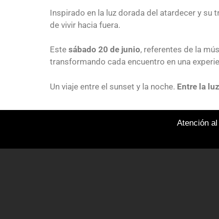
Inspirado en la luz dorada del atardecer y su t
de vivir hacia fuera.
Este
sábado 20 de junio
, referentes de la mú
transformando cada encuentro en una experie
Un viaje entre el sunset y la noche.
Entre la lu
Atención al