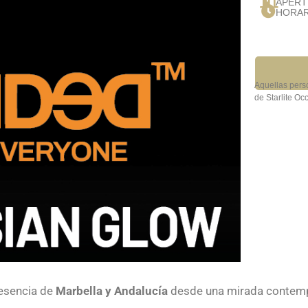
APERT
HORAR
Aquellas pers
de Starlite Occ
 esencia de
Marbella y Andalucía
desde una mirada contem