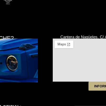
Cantera de Nagüeles. C/ A
CHE?
INFOR