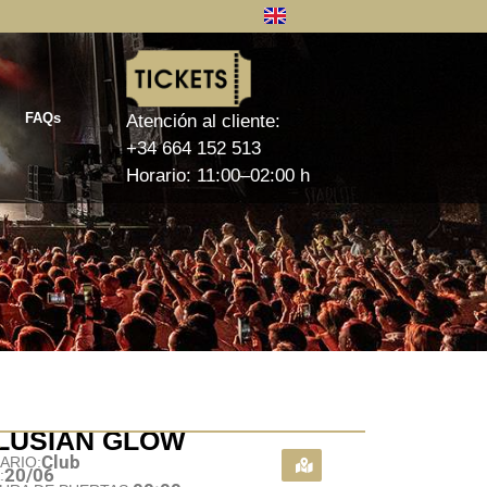
FAQs
Atención al cliente:
+34 664 152 513
Horario: 11:00–02:00 h
LUSIAN GLOW
A
Club
ARIO:
20/06
: