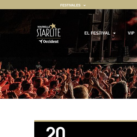
FESTIVALES
EL FESTIVAL
VIP
ealizar ciertas funciones. Encontrará información detallada sobre to
gador ya que son esenciales para habilitar las funcionalidades básic