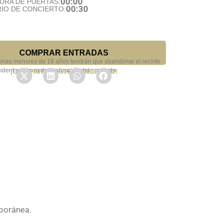
00:00
URA DE PUERTAS:
00:30
IO DE CONCIERTO:
COMPRAR ENTRADAS
onas menores de 18 años tendrán que abandonar el recinto
ident a la hora de finalización del concierto.
¡COMPARTE ESTE CONCIERTO!
poránea.