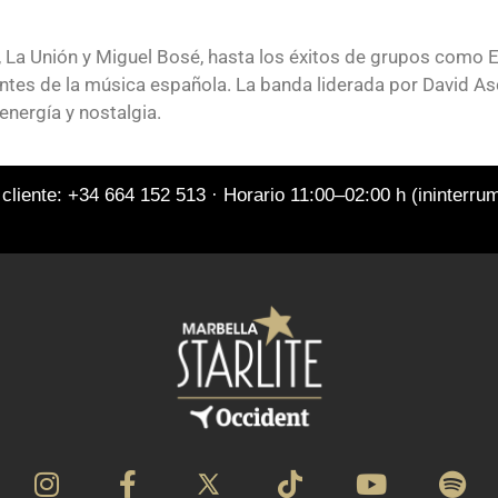
, La Unión y Miguel Bosé, hasta los éxitos de grupos como 
tes de la música española. La banda liderada por David Asc
energía y nostalgia.
 cliente: +34 664 152 513 · Horario 11:00–02:00 h (ininterr