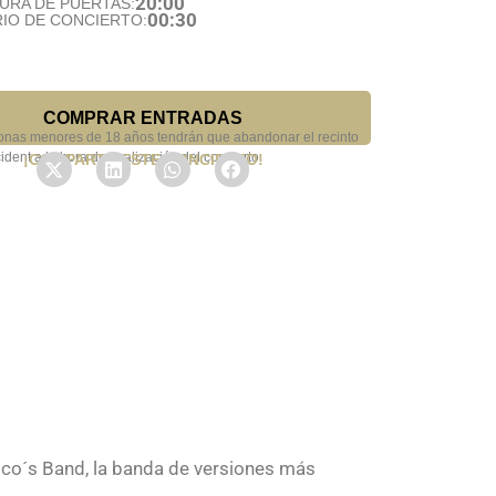
20:00
URA DE PUERTAS:
00:30
IO DE CONCIERTO:
COMPRAR ENTRADAS
onas menores de 18 años tendrán que abandonar el recinto
ident a la hora de finalización del concierto.
¡COMPARTE ESTE CONCIERTO!
icoco´s Band, la banda de versiones más