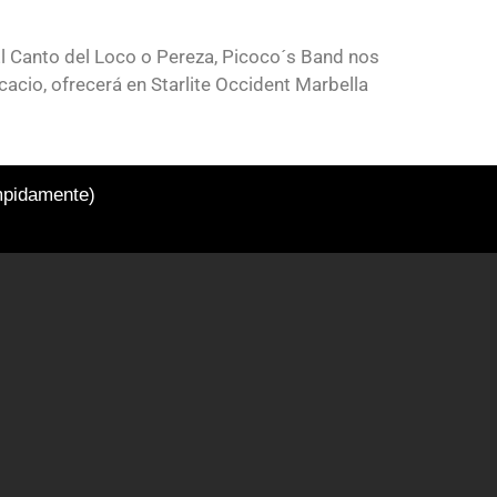
El Canto del Loco o Pereza, Picoco´s Band nos
acio, ofrecerá en Starlite Occident Marbella
umpidamente)