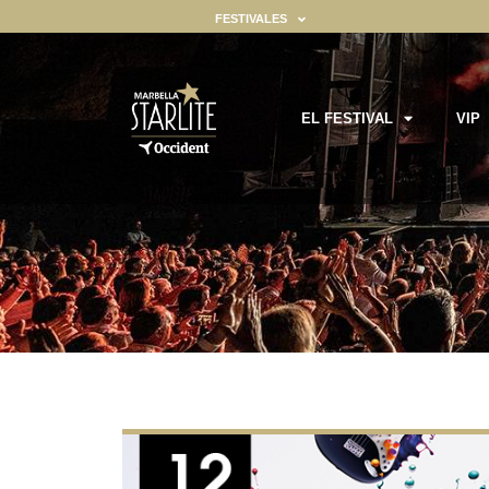
FESTIVALES
EL FESTIVAL
VIP
ealizar ciertas funciones. Encontrará información detallada sobre to
gador ya que son esenciales para habilitar las funcionalidades básic