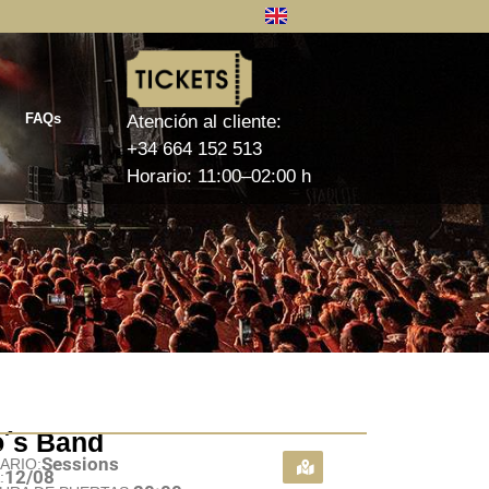
FAQs
Atención al cliente:
+34 664 152 513
Horario: 11:00–02:00 h
o´s Band
A
Sessions
ARIO:
12/08
: