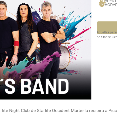
APERT
HORAR
Aquellas pers
de Starlite Occ
rlite Night Club de Starlite Occident Marbella recibirá a P