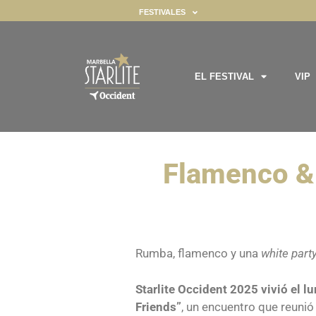
FESTIVALES
EL FESTIVAL
VIP
ealizar ciertas funciones. Encontrará información detallada sobre to
gador ya que son esenciales para habilitar las funcionalidades básic
Flamenco & F
Rumba, flamenco y una
white part
Starlite Occident 2025 vivió el 
Friends”
, un encuentro que reuni