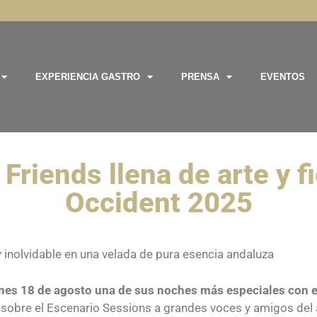
EXPERIENCIA GASTRO
PRENSA
EVENTOS
das las cookies en cada categoría de consentimiento a continuación.

as del sitio.

riends llena de arte y fi
Occident 2025
y
inolvidable en una velada de pura esencia andaluza
lunes 18 de agosto una de sus noches más especiales con 
ó sobre el Escenario Sessions a grandes voces y amigos del 