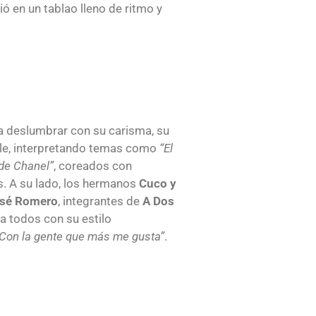
ió en un tablao lleno de ritmo y
a deslumbrar con su carisma, su
ble, interpretando temas como
“El
de Chanel”
, coreados con
s. A su lado, los hermanos
Cuco y
sé Romero
, integrantes de
A Dos
r a todos con su estilo
Con la gente que más me gusta”
.