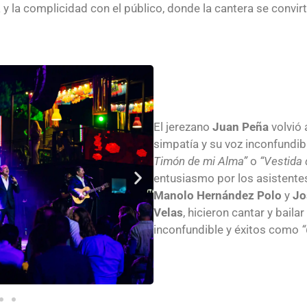
 y la complicidad con el público, donde la cantera se convirt
El jerezano
Juan Peña
volvió 
simpatía y su voz inconfundi
Timón de mi Alma”
o
“Vestida 
entusiasmo por los asistente
Manolo Hernández Polo
y
Jo
Velas
, hicieron cantar y baila
inconfundible y éxitos como
“