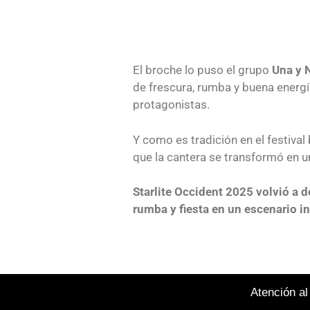
El broche lo puso el grupo
Una y 
de frescura, rumba y buena energía
protagonistas.
Y como es tradición en el festiva
que la cantera se transformó en u
Starlite Occident 2025 volvió a 
rumba y fiesta en un escenario i
Atención al