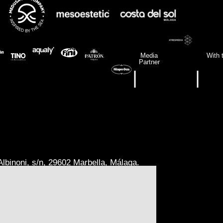
Media
With 
Partner
|
|
lbinoni, s/n, 29602 Marbella, Málaga.