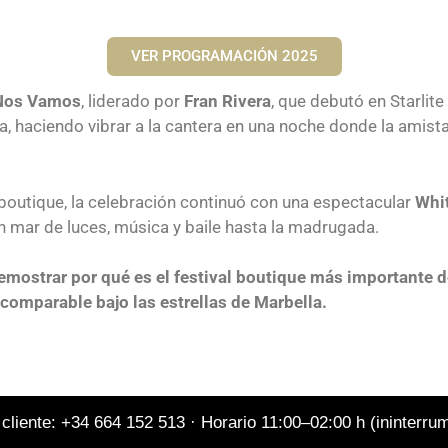
VER PROGRAMACIÓN 2025
Nos Vamos
, liderado por
Fran Rivera
, que debutó en Starlit
, haciendo vibrar a la cantera en una noche donde la amista
l boutique, la celebración continuó con una espectacular
Whit
n mar de luces, música y baile hasta la madrugada.
demostrar por qué es el festival boutique más importante
ncomparable bajo las estrellas de Marbella.
 cliente: +34 664 152 513 · Horario 11:00–02:00 h (ininterr