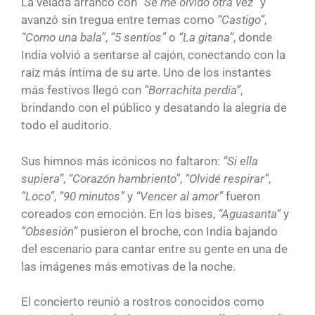
La velada arrancó con
“Se me olvidó otra vez”
y
avanzó sin tregua entre temas como
“Castigo”
,
“Como una bala”
,
“5 sentíos”
o
“La gitana”
, donde
India volvió a sentarse al cajón, conectando con la
raíz más íntima de su arte. Uno de los instantes
más festivos llegó con
“Borrachita perdía”
,
brindando con el público y desatando la alegría de
todo el auditorio.
Sus himnos más icónicos no faltaron:
“Si ella
supiera”
,
“Corazón hambriento”
,
“Olvidé respirar”
,
“Loco”
,
“90 minutos”
y
“Vencer al amor”
fueron
coreados con emoción. En los bises,
“Aguasanta”
y
“Obsesión”
pusieron el broche, con India bajando
del escenario para cantar entre su gente en una de
las imágenes más emotivas de la noche.
El concierto reunió a rostros conocidos como