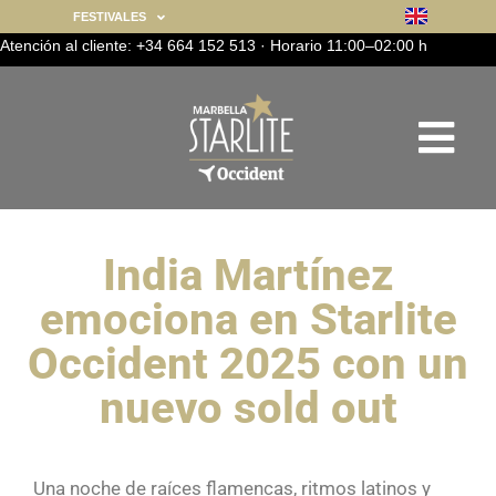
FESTIVALES
Atención al cliente: +34 664 152 513 · Horario 11:00–02:00 h
India Martínez
emociona en Starlite
Occident 2025 con un
nuevo sold out
Una noche de raíces flamencas, ritmos latinos y