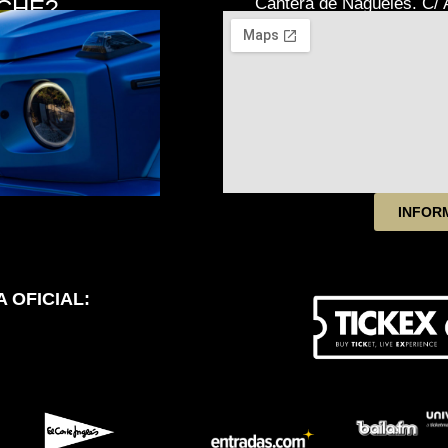
Cantera de Nagüeles. C/ A
CHE?
INFOR
 OFICIAL: