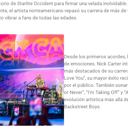
itorio de Starlite Occident para firmar una velada inolvida
te, el artista norteamericano repasó su carrera de más de 
 vibrar a fans de todas las edades.
Desde los primeros acordes, l
de emociones. Nick Carter in
más destacados de su carrera 
Love You”, su mayor éxito re
por el público. También son
or Never”, “I’m Taking Off” y 
evolución artística más allá d
Backstreet Boys.