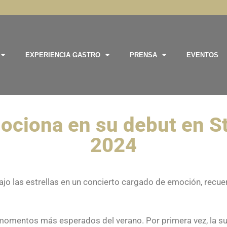
EXPERIENCIA GASTRO
PRENSA
EVENTOS
das las cookies en cada categoría de consentimiento a continuación.

as del sitio.

ociona en su debut en St
2024
bajo las estrellas en un concierto cargado de emoción, recu
momentos más esperados del verano. Por primera vez, la sup