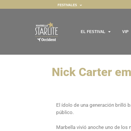
FESTIVALES
EL FESTIVAL
VIP
ealizar ciertas funciones. Encontrará información detallada sobre to
gador ya que son esenciales para habilitar las funcionalidades básic
Nick Carter em
El ídolo de una generación brilló 
público.
Marbella vivió anoche uno de los 