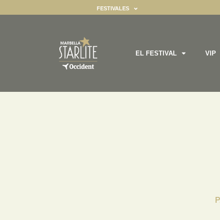
FESTIVALES
EL FESTIVAL
VIP
ealizar ciertas funciones. Encontrará información detallada sobre to
gador ya que son esenciales para habilitar las funcionalidades básic
P