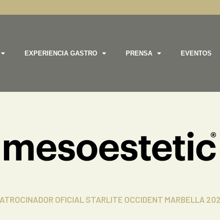
EXPERIENCIA GASTRO
PRENSA
EVENTOS
das las cookies en cada categoría de consentimiento a continuación.

as del sitio.

ATROCINADOR OFICIAL STARLITE OCCIDENT MARBELLA 20