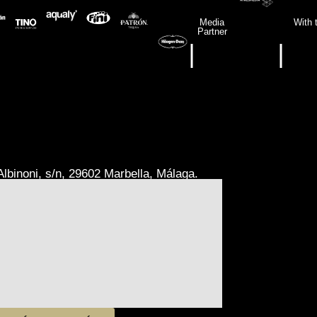
Media
With 
Partner
|
|
lbinoni, s/n, 29602 Marbella, Málaga.