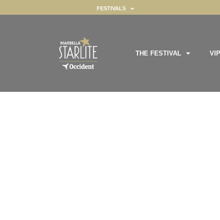
FESTIVALS
THE FESTIVAL
VI
ealizar ciertas funciones. Encontrará información detallada sobre to
MUSIC · GA
gador ya que son esenciales para habilitar las funcionalidades básic