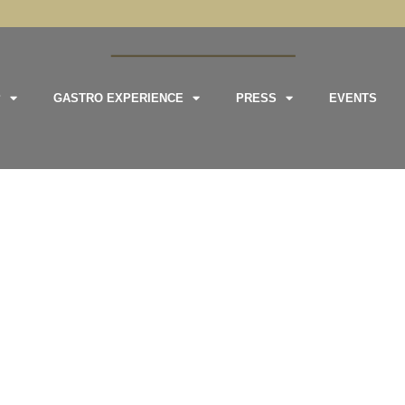
P
GASTRO EXPERIENCE
PRESS
EVENTS
das las cookies en cada categoría de consentimiento a continuación.

STRO EXPERIENCE · 
as del sitio.
